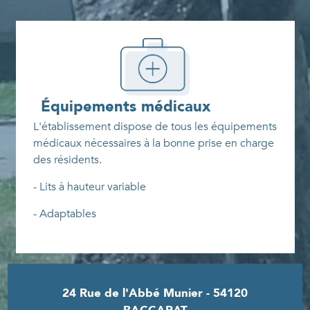
Les médecins sont accompagnés d'une équipe
soignante composée :
- d'une IPA (Infirmière en pratique avancée)
Équipements médicaux
- d'une infirmière hygiéniste
L'établissement dispose de tous les équipements
- d'infirmiers(ères) (Diplôme universitaire Soins
médicaux nécessaires à la bonne prise en charge
plaie cicatrisation ; Diplôme interuniversitaire
des résidents.
soins palliatifs ; Certificat interdisciplinaire soins
- Lits à hauteur variable
palliatifs, accompagnement, douleur)
- Adaptables
- d'aides-soignant(es) et accompagnantes
éducatif et social
- Lève-malade
- Verticalisateur
- d'agents de service logistiques
24 Rue de l'Abbé Munier - 54120
- Fauteuils médicalisés
Dans le cadre de la prise en charge